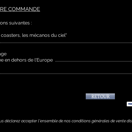
OTRE COMMANDE
ions suivantes :
r coasters, les mécanos du ciel"
........................................................................................................................
lage
de l'Europe ...............................................................................
.....................................................................................................................................
RETOUR
vous déclarez accepter l'ensemble de nos conditions générales de vente d