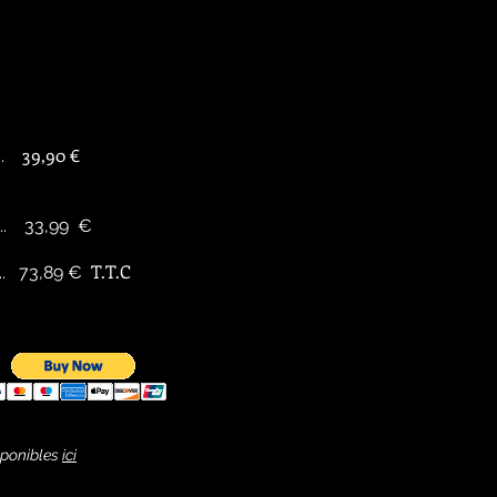
39,90 €
......
.......... 33,99 €
T.T.C
.............. 73,89 €
isponibles
ici