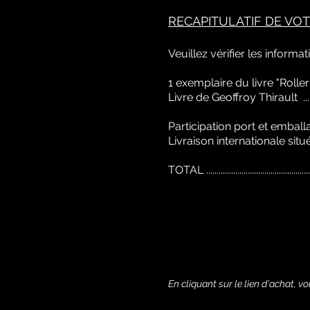
RECAPITULATIF DE V
Veuillez vérifier les informat
1 exemplaire du livre "Rolle
Livre de Geoffroy Thirault ............................
Participation port et embal
Livraison internationale située en dehors 
TOTAL ......................................................
En cliquant sur le lien d'achat, 