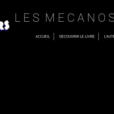
L E S M E C A N O S
ACCUEIL
DECOUVRIR LE LIVRE
L'AUT