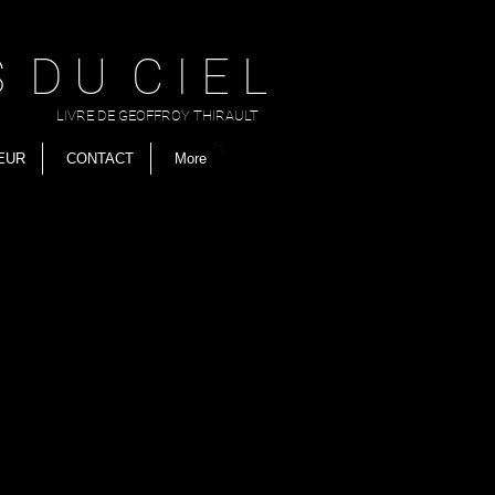
 D U C I E L
LIVRE DE GEOFFROY THIRAULT
EUR
CONTACT
More